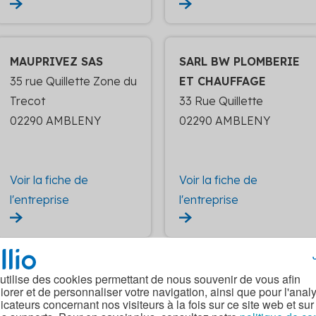
MAUPRIVEZ SAS
SARL BW PLOMBERIE
35 rue Quillette Zone du
ET CHAUFFAGE
Trecot
33 Rue Quillette
02290 AMBLENY
02290 AMBLENY
Voir la fiche de
Voir la fiche de
l'entreprise
l'entreprise
TECHNIC ENERGIE
SARL DESSEY DAVID
 utilise des cookies permettant de nous souvenir de vous afin
iorer et de personnaliser votre navigation, ainsi que pour l'anal
4 rue Victor Hugo
45 ROUTE NATIONALE
dicateurs concernant nos visiteurs à la fois sur ce site web et sur
02300 VIRY
02310 ROMENY-SUR-