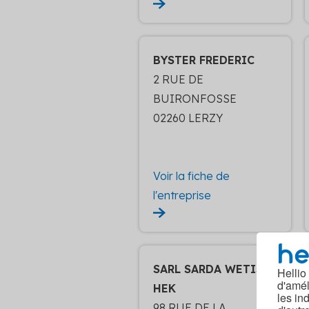
BYSTER FREDERIC
2 RUE DE
BUIRONFOSSE
02260 LERZY
Voir la fiche de
l'entreprise
SARL SARDA WETISC
Hellio
d'amél
HEK
les in
98 RUE DE LA