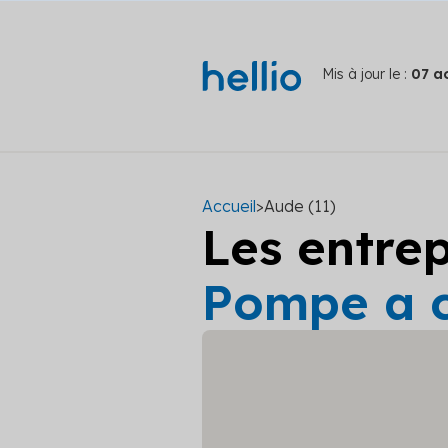
Mis à jour le :
07 a
Accueil
>
Aude (11)
Les entre
Pompe a c