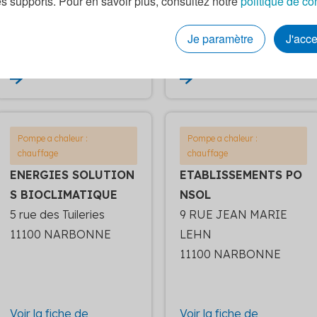
es supports. Pour en savoir plus, consultez notre
politique de co
Je paramètre
J'acc
Voir la fiche de
Voir la fiche de
l'entreprise
l'entreprise
Pompe a chaleur :
Pompe a chaleur :
chauffage
chauffage
ENERGIES SOLUTION
ETABLISSEMENTS PO
S BIOCLIMATIQUE
NSOL
5 rue des Tuileries
9 RUE JEAN MARIE
11100 NARBONNE
LEHN
11100 NARBONNE
Voir la fiche de
Voir la fiche de