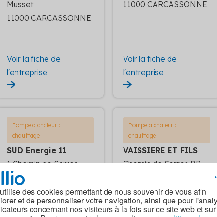
Musset
11000 CARCASSONNE
11000 CARCASSONNE
Voir la fiche de
Voir la fiche de
l'entreprise
l'entreprise
Pompe a chaleur :
Pompe a chaleur :
chauffage
chauffage
SUD Energie 11
VAISSIERE ET FILS
1 Chemin de Serres
Chemin de Serres BP
11000 CARCASSONNE
1096
11000 CARCASSONNE
 utilise des cookies permettant de nous souvenir de vous afin
iorer et de personnaliser votre navigation, ainsi que pour l'anal
dicateurs concernant nos visiteurs à la fois sur ce site web et sur