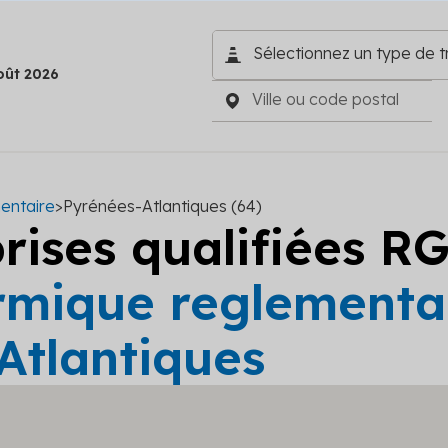
oût 2026
entaire
>
Pyrénées-Atlantiques (64)
prises qualifiées R
rmique reglementai
Atlantiques