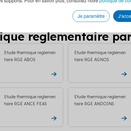
es supports. Pour en savoir plus, consultez notre
politique de co
Je paramètre
J'acc
lantiques
: les entrepr
que reglementaire par 
Etude thermique reglemen
Etude thermique reglemen
taire RGE ABOS
taire RGE AGNOS
Etude thermique reglemen
Etude thermique reglemen
taire RGE ANCE FEAS
taire RGE ANDOINS