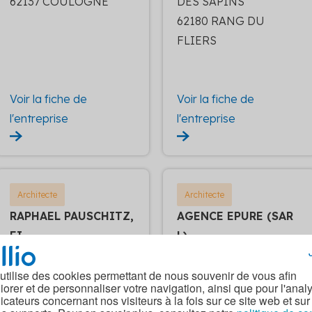
62137 COULOGNE
DES SAPINS
62180 RANG DU
FLIERS
Voir la fiche de
Voir la fiche de
l'entreprise
l'entreprise
Architecte
Architecte
RAPHAEL PAUSCHITZ,
AGENCE EPURE (SAR
EI
L)
45 RUE DE
43 RUE ST CROIX
WICARDENNE
62500 ST OMER
 utilise des cookies permettant de nous souvenir de vous afin
iorer et de personnaliser votre navigation, ainsi que pour l'anal
62280 ST MARTIN
dicateurs concernant nos visiteurs à la fois sur ce site web et sur