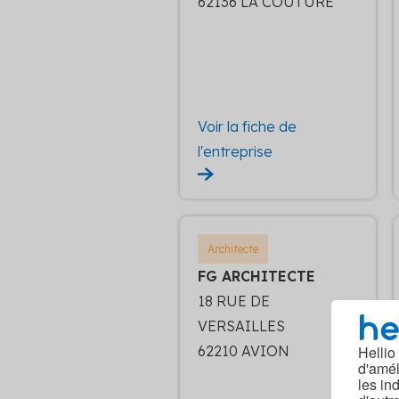
62136 LA COUTURE
Voir la fiche de
l'entreprise
Architecte
FG ARCHITECTE
18 RUE DE
VERSAILLES
62210 AVION
Hellio
d'amél
les in