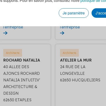
es supports. Pour en savoir plus, consultez notre
politique de co
BOULOGNE
Je paramètre
J'acc
Voir la fiche de
Voir la fiche de
l'entreprise
l'entreprise
Architecte
Architecte
ROCHARD NATALIA
ATELIER LA MUR
40 ALLEE DES
24 RUE DE LA
AJONCS ROCHARD
LONGEVILLE
NATALIA INTUITIV'
62650 HUCQUELIERS
ARCHITECTURE &
DESIGN
62630 ETAPLES