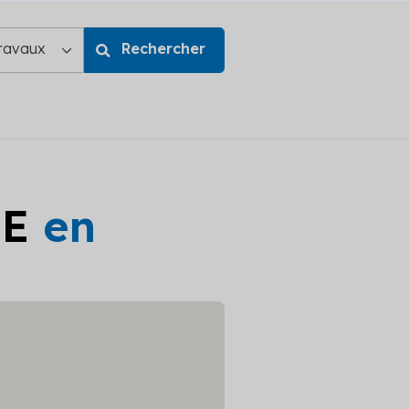
GE
en