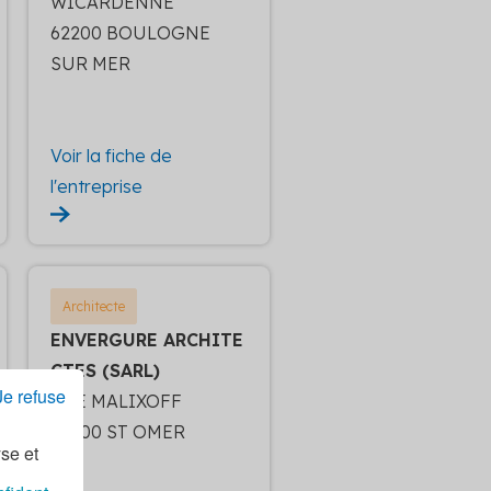
WICARDENNE
62200 BOULOGNE
SUR MER
Voir la fiche de
l'entreprise
Architecte
ENVERGURE ARCHITE
CTES (SARL)
Je refuse
4 LE MALIXOFF
62500 ST OMER
yse et