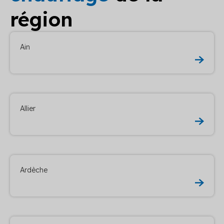
région
Ain
Allier
Ardèche