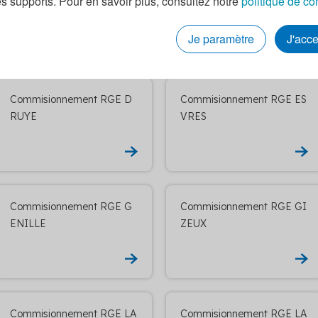
es supports. Pour en savoir plus, consultez notre
politique de co
ESCARTES
ERRE
Je paramètre
J'acc
Commisionnement RGE D
Commisionnement RGE ES
RUYE
VRES
Commisionnement RGE G
Commisionnement RGE GI
ENILLE
ZEUX
Commisionnement RGE LA
Commisionnement RGE LA