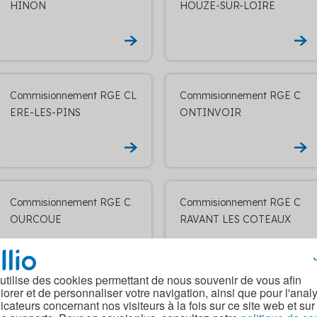
HINON
HOUZE-SUR-LOIRE
Commisionnement RGE CL
Commisionnement RGE C
ERE-LES-PINS
ONTINVOIR
Commisionnement RGE C
Commisionnement RGE C
OURCOUE
RAVANT LES COTEAUX
 utilise des cookies permettant de nous souvenir de vous afin
iorer et de personnaliser votre navigation, ainsi que pour l'anal
dicateurs concernant nos visiteurs à la fois sur ce site web et sur
Commisionnement RGE D
Commisionnement RGE DI