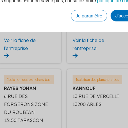
es supports. Pour en savoir plus, consultez notre
politique de co
QUARTIER
ZI LES ESTROUBLANS
PEYREPLANTADE
- LE FORUM
Je paramètre
J'acc
13122 VENTABREN
13127 VITROLLES
Voir la fiche de
Voir la fiche de
l'entreprise
l'entreprise
Isolation des planchers bas
Isolation des planchers bas
RAYES YOHAN
KANNOUF
6 RUE DES
13 RUE DE VERCELLI
FORGERONS ZONE
13200 ARLES
DU ROUBIAN
13150 TARASCON