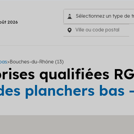
oût 2026
 bas
>
Bouches-du-Rhône (13)
prises qualifiées R
 des planchers bas 