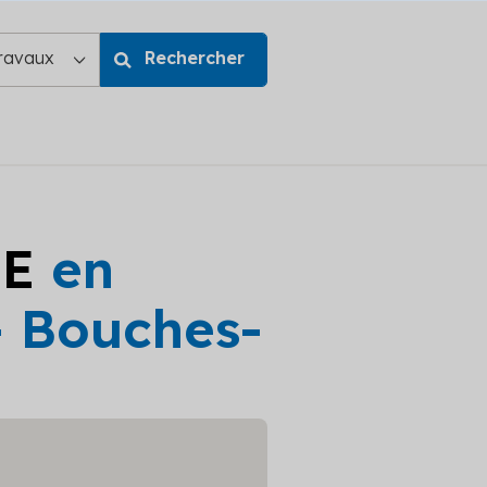
GE
en
- Bouches-