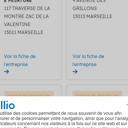
E PEINTURE
9 AVENUE DES
117 TRAVERSE DE LA
GRILLONS
MONTRE ZAC DE LA
13013 MARSEILLE
VALENTINE
13011 MARSEILLE
Voir la fiche de
Voir la fiche de
l'entreprise
l'entreprise
Isolation des planchers bas
Isolation des planchers bas
AIX PROVENCE ISOLA
ADH CONSTRUCTION
TION
S
 utilise des cookies permettant de nous souvenir de vous afin
iorer et de personnaliser votre navigation, ainsi que pour l'anal
1970 ROUTE DE BERRE
42 AVENUE DE ROME
dicateurs concernant nos visiteurs à la fois sur ce site web et sur