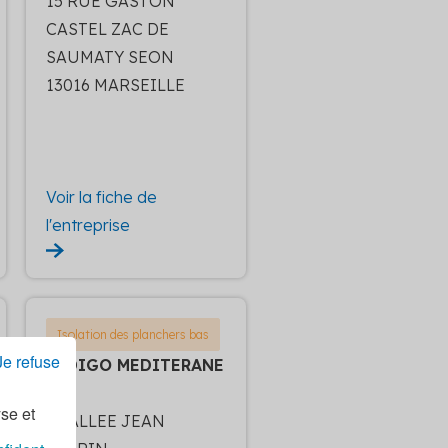
15 RUE GASTON
CASTEL ZAC DE
SAUMATY SEON
13016 MARSEILLE
Voir la fiche de
l'entreprise
Isolation des planchers bas
Je refuse
INDIGO MEDITERANE
E
yse et
53 ALLEE JEAN