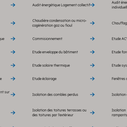
Audit éne
Audit énergétique Logement collectif
individuel
Chaudière condensation ou micro-
Chauffage
cogénération gaz ou fioul
que
Commisionnement
Etude AC
Etude enveloppe du bâtiment
Etude fo
Etude solaire thermique
Etude sy
re
Etude éclairage
Fenêtres 
ant sur
Isolation des combles perdus
Isolation 
Isolation des toitures terrasses ou
Isolation 
des toitures par l'extérieur
rampants 