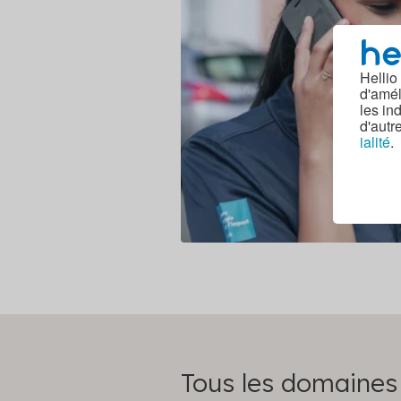
Hellio
d'amél
les in
d'autr
ialité
.
Tous les domaines