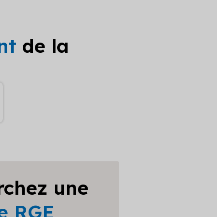
nt
de la
rchez une
se RGE