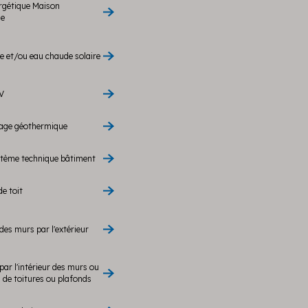
rgétique Maison
le
 et/ou eau chaude solaire
V
rage géothermique
stème technique bâtiment
de toit
des murs par l'extérieur
par l'intérieur des murs ou
de toitures ou plafonds