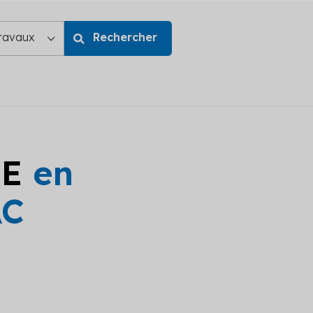
GE
en
AC