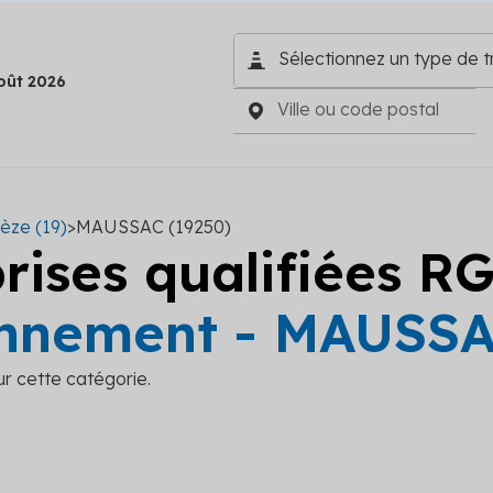
oût 2026
èze (19)
>
MAUSSAC (19250)
prises qualifiées R
nnement - MAUSS
ur cette catégorie.