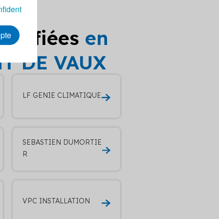
nfident
ualifiées
en
epte
ONT DE VAUX
LF GENIE CLIMATIQUE
SEBASTIEN DUMORTIE
R
VPC INSTALLATION