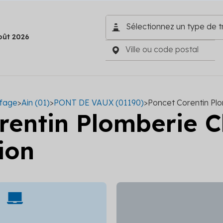
oût 2026
ffage
>
Ain (01)
>
PONT DE VAUX (01190)
>
Poncet Corentin Plo
rentin Plomberie 
ion