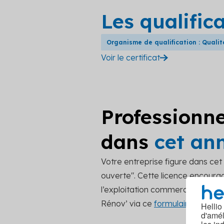
Les qualific
Organisme de qualification : Qualit
Voir le certificat
Professionne
dans
cet an
Votre entreprise figure dans ce
ouverte". Cette licence encourage
l’exploitation commerciale. Pou
Rénov’ via ce
formulaire de cont
Hellio
d'amél