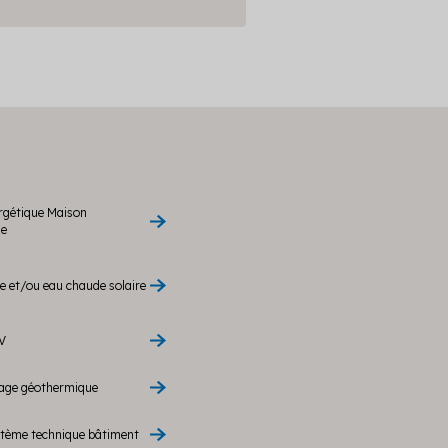
rgétique Maison
le
 et/ou eau chaude solaire
V
rage géothermique
stème technique bâtiment