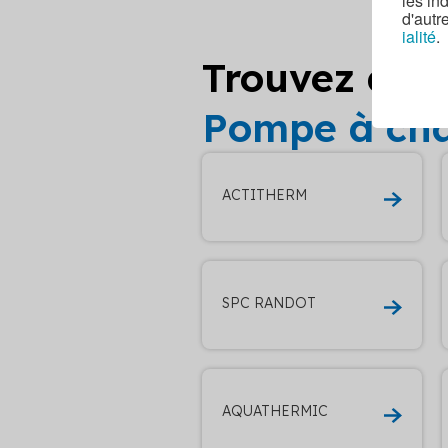
les in
d'autr
ialité
.
Trouvez d’au
Pompe à cha
ACTITHERM
SPC RANDOT
AQUATHERMIC