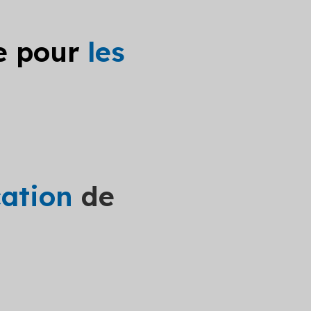
le pour
les
cation
de