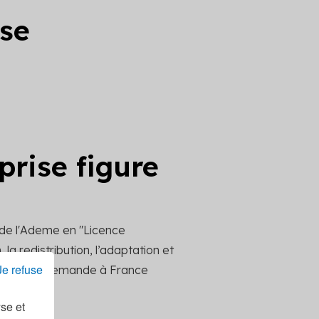
ise
prise figure
 de l'Ademe en "Licence
la redistribution, l’adaptation et
Je refuse
ttre votre demande à France
yse et