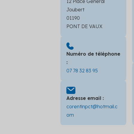
12 Place Général
Joubert
01190
PONT DE VAUX
Numéro de téléphone
:
07 78 32 83 95
Adresse email :
corentinpct@hotmail.c
om