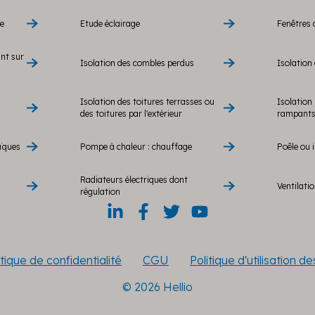
re
Etude éclairage
Fenêtres 
ant sur
Isolation des combles perdus
Isolation 
Isolation des toitures terrasses ou
Isolation 
des toitures par l'extérieur
rampants 
ïques
Pompe à chaleur : chauffage
Poêle ou i
Radiateurs électriques dont
Ventilati
régulation
itique de confidentialité
CGU
Politique d'utilisation d
© 2026 Hellio