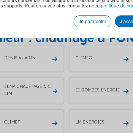
dicateurs concernant nos visiteurs à la fois sur ce site web et sur
es supports. Pour en savoir plus, consultez notre
politique de co
tres entreprises RGE q
Je paramètre
J'acc
leur : chauffage à P
DENIS VUARIN
CLIMEO
ELMA CHAUFFAGE & C
EI DOMBES ENERGIE
LIM
CLIMEF
LM ENERGIES