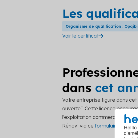
Les qualific
Organisme de qualification : Opqibi
Voir le certificat
Professionne
dans
cet an
Votre entreprise figure dans ce
ouverte". Cette licence encourage
l’exploitation commerciale. Pou
Rénov’ via ce
formulaire de cont
Hellio
d'amél