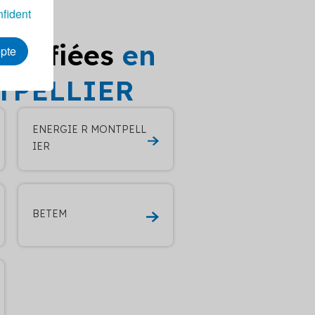
nfident
ualifiées
en
epte
NTPELLIER
ENERGIE R MONTPELL
IER
BETEM