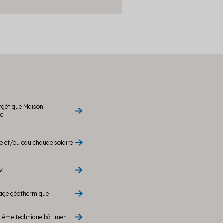
rgétique Maison
le
 et/ou eau chaude solaire
V
rage géothermique
stème technique bâtiment