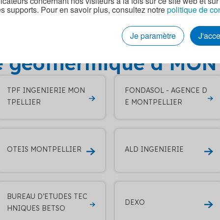
dicateurs concernant nos visiteurs à la fois sur ce site web et sur
es supports. Pour en savoir plus, consultez notre
politique de co
tres entreprises RGE q
Je paramètre
J'acc
ge géothermique à MO
TPF INGENIERIE MON
FONDASOL - AGENCE D
TPELLIER
E MONTPELLIER
OTEIS MONTPELLIER
ALD INGENIERIE
BUREAU D’ETUDES TEC
DEXO
HNIQUES BETSO