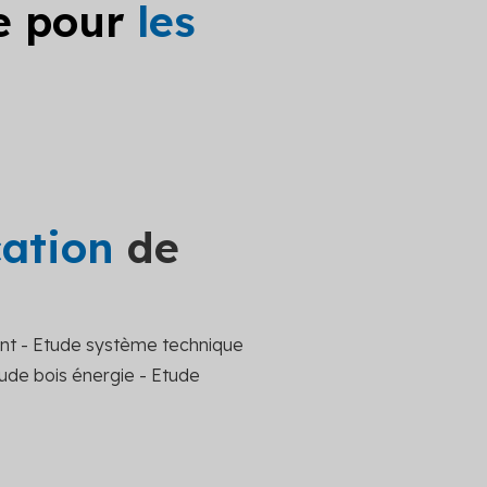
le pour
les
cation
de
nt - Etude système technique
tude bois énergie - Etude