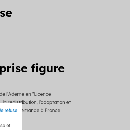
ise
prise figure
 de l'Ademe en "Licence
la redistribution, l’adaptation et
Je refuse
ttre votre demande à France
yse et