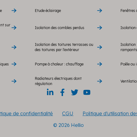
re
Etude éclairage
Fenêtres 
ant sur
Isolation des combles perdus
Isolation 
Isolation des toitures terrasses ou
Isolation 
des toitures par l'extérieur
rampants 
ïques
Pompe à chaleur : chauffage
Poêle ou i
Radiateurs électriques dont
Ventilati
régulation
itique de confidentialité
CGU
Politique d'utilisation d
© 2026 Hellio