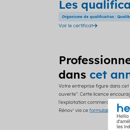
Les qualific
Organisme de qualification : Quali
Voir le certificat
Professionne
dans
cet an
Votre entreprise figure dans ce
ouverte". Cette licence encourage
l’exploitation commerciale. Pou
Rénov’ via ce
formulaire de cont
Hellio
d'amél
les in