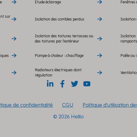
re
Etude éclairage
Fenêtres 
ant sur
Isolation des combles perdus
Isolation 
Isolation des toitures terrasses ou
Isolation 
des toitures par l'extérieur
rampants 
ïques
Pompe à chaleur : chauffage
Poêle ou i
Radiateurs électriques dont
Ventilati
régulation
itique de confidentialité
CGU
Politique d'utilisation d
© 2026 Hellio