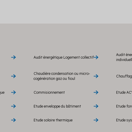
Audit éne
Audit énergétique Logement collectif
individuel
Chaudière condensation ou micro-
Chauffage
cogénération gaz ou fioul
que
Commisionnement
Etude AC
Etude enveloppe du bâtiment
Etude fo
Etude solaire thermique
Etude sy