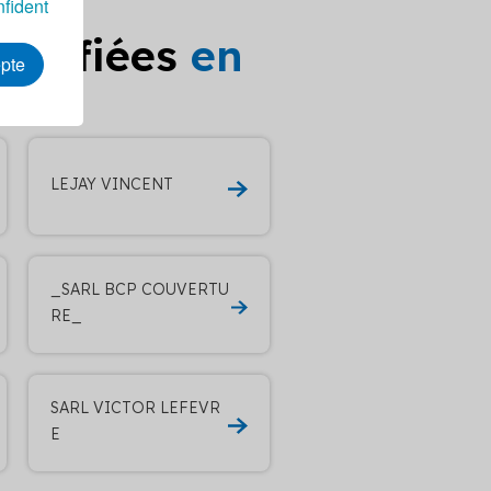
nfident
ualifiées
en
epte
LEJAY VINCENT
_SARL BCP COUVERTU
RE_
SARL VICTOR LEFEVR
E