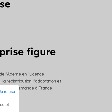
ise
prise figure
 de l'Ademe en "Licence
la redistribution, l’adaptation et
ttre votre demande à France
Je refuse
yse et