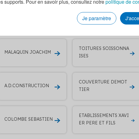
es supports. Pour en savoir plus, consultez notre
politique de co
tres entreprises RGE q
Je paramètre
J'acc
 toit à BELLEU
TOITURES SOISSONNA
MALAQUIN JOACHIM
ISES
COUVERTURE DEMOT
A.D.CONSTRUCTION
TIER
ETABLISSEMENTS XAVI
COLOMBE SEBASTIEN
ER PERE ET FILS