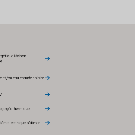
rgétique Maison
le
 et/ou eau chaude solaire
V
rage géothermique
stème technique bâtiment