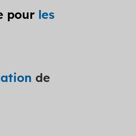
le pour
les
cation
de