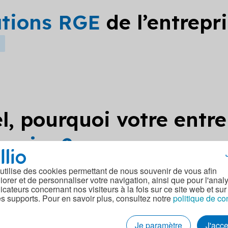
ations RGE
de l’entrepr
l, pourquoi votre entre
nuaire ?
t annuaire car vos données proviennent de la base publique
 utilise des cookies permettant de nous souvenir de vous afin
iorer et de personnaliser votre navigation, ainsi que pour l'anal
 la réutilisation des données, en autorisant la reproduction, 
dicateurs concernant nos visiteurs à la fois sur ce site web et sur
r mettre à jour vos données sur notre site, merci de soume
es supports. Pour en savoir plus, consultez notre
politique de co
act.
Je paramètre
J'acc