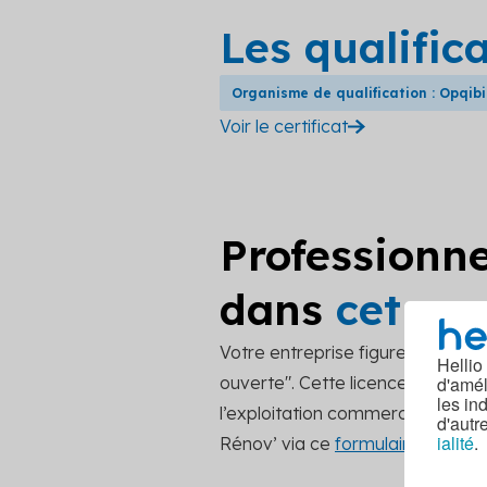
Les qualific
Organisme de qualification : Opqibi
Voir le certificat
Professionne
dans
cet an
Votre entreprise figure dans ce
Hellio
d'amél
ouverte". Cette licence encourage
les in
l’exploitation commerciale. Pou
d'autr
ialité
.
Rénov’ via ce
formulaire de cont