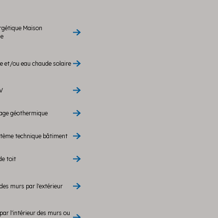
rgétique Maison
le
 et/ou eau chaude solaire
V
rage géothermique
stème technique bâtiment
de toit
des murs par l'extérieur
par l'intérieur des murs ou