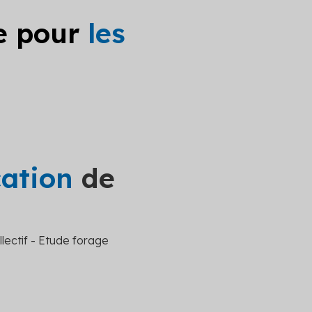
le pour
les
cation
de
lectif - Etude forage