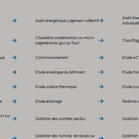
Audit éne
Audit énergétique Logement collectif
individuel
Chaudière condensation ou micro-
Chauffage
cogénération gaz ou fioul
que
Commisionnement
Etude AC
Etude enveloppe du bâtiment
Etude fo
Etude solaire thermique
Etude sy
re
Etude éclairage
Fenêtres 
ant sur
Isolation des combles perdus
Isolation 
Isolation des toitures terrasses ou
Isolation 