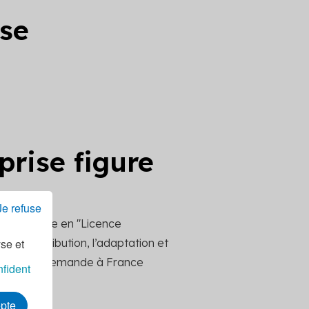
ise
prise figure
Je refuse
 de l'Ademe en "Licence
yse et
la redistribution, l’adaptation et
ttre votre demande à France
nfident
epte