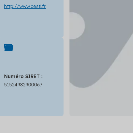
http://www.cesti.fr
Numéro SIRET :
51524982900067