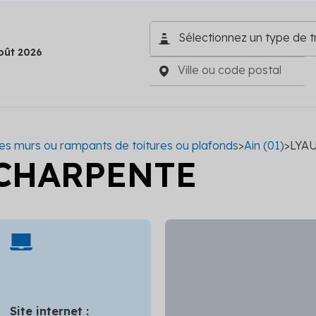
oût 2026
r des murs ou rampants de toitures ou plafonds
>
Ain (01)
>
LYA
 CHARPENTE
Site internet :