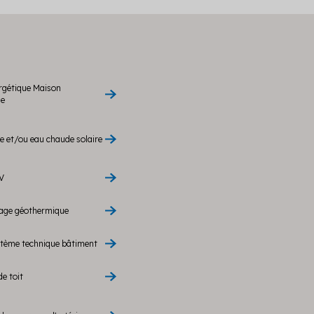
rgétique Maison
le
 et/ou eau chaude solaire
V
rage géothermique
stème technique bâtiment
de toit