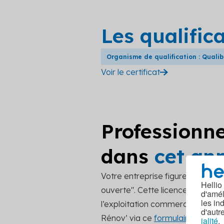
Les qualific
Organisme de qualification : Quali
Voir le certificat
Professionne
dans
cet an
Votre entreprise figure dans ce
Hellio
ouverte". Cette licence encourage
d'amél
les in
l’exploitation commerciale. Pou
d'autr
Rénov’ via ce
formulaire de cont
ialité
.