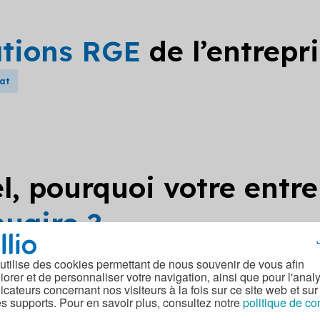
ations RGE
de l’entrepr
bat
l, pourquoi votre entre
nuaire ?
t annuaire car vos données proviennent de la base publique
 utilise des cookies permettant de nous souvenir de vous afin
 la réutilisation des données, en autorisant la reproduction, 
iorer et de personnaliser votre navigation, ainsi que pour l'anal
dicateurs concernant nos visiteurs à la fois sur ce site web et sur
r mettre à jour vos données sur notre site, merci de soume
es supports. Pour en savoir plus, consultez notre
politique de co
act.