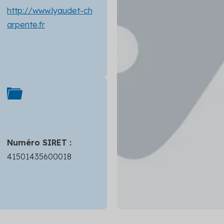
http://www.lyaudet-ch
arpente.fr
Numéro SIRET :
41501435600018