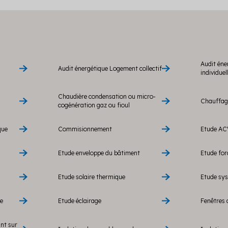
Audit éne
Audit énergétique Logement collectif
individuel
Chaudière condensation ou micro-
Chauffage
cogénération gaz ou fioul
que
Commisionnement
Etude AC
Etude enveloppe du bâtiment
Etude fo
Etude solaire thermique
Etude sy
re
Etude éclairage
Fenêtres 
ant sur