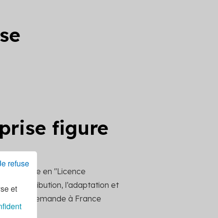
ise
prise figure
Je refuse
 de l'Ademe en "Licence
la redistribution, l’adaptation et
yse et
ttre votre demande à France
nfident