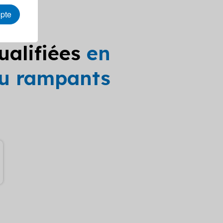
epte
ualifiées
en
 ou rampants