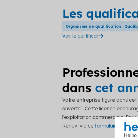
Les qualific
Organisme de qualification : Quali
Voir le certificat
Professionne
dans
cet an
Votre entreprise figure dans ce
ouverte". Cette licence encourage
l’exploitation commerciale. Pou
Rénov’ via ce
formulaire de cont
Hellio