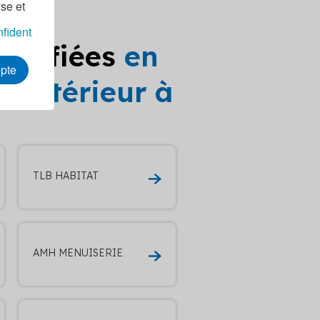
yse et
nfident
ualifiées
en
epte
l'extérieur à
TLB HABITAT
AMH MENUISERIE