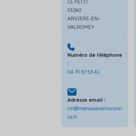
LE PETIT
01260
ARVIERE-EN-
VALROMEY
Numéro de téléphone
:
04 79 87 53 41
Adresse email :
rm@menuiseriemoronn
oz.fr