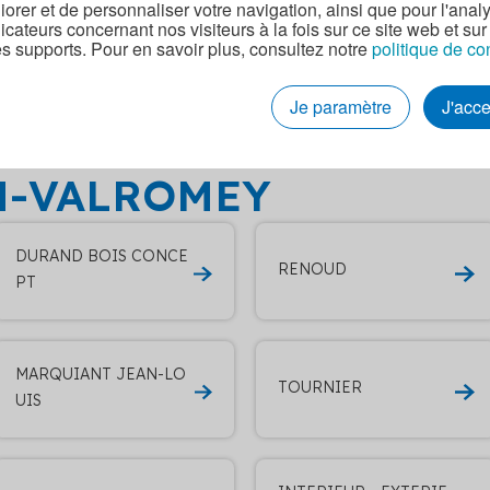
iorer et de personnaliser votre navigation, ainsi que pour l'anal
dicateurs concernant nos visiteurs à la fois sur ce site web et sur
es supports. Pour en savoir plus, consultez notre
politique de co
tres entreprises RGE q
Je paramètre
J'acc
ets portes donnant sur 
N-VALROMEY
DURAND BOIS CONCE
RENOUD
PT
MARQUIANT JEAN-LO
TOURNIER
UIS