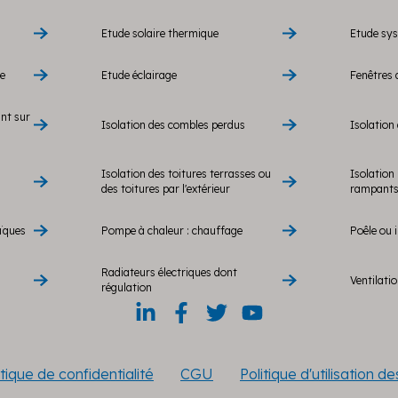
Etude solaire thermique
Etude sy
re
Etude éclairage
Fenêtres 
ant sur
Isolation des combles perdus
Isolation 
Isolation des toitures terrasses ou
Isolation 
des toitures par l'extérieur
rampants 
ïques
Pompe à chaleur : chauffage
Poêle ou i
Radiateurs électriques dont
Ventilati
régulation
itique de confidentialité
CGU
Politique d'utilisation d