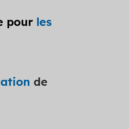
le pour
les
cation
de