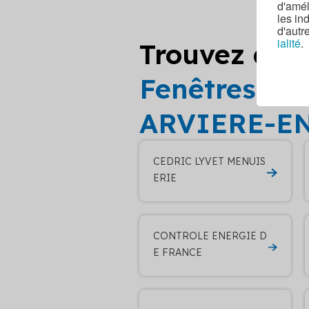
d'amél
les in
d'autr
ialité
.
Trouvez d’au
Fenêtres vol
ARVIERE-E
CEDRIC LYVET MENUIS
ERIE
CONTROLE ENERGIE D
E FRANCE