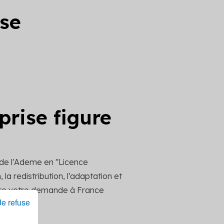
ise
prise figure
 de l'Ademe en "Licence
la redistribution, l’adaptation et
ttre votre demande à France
Je refuse