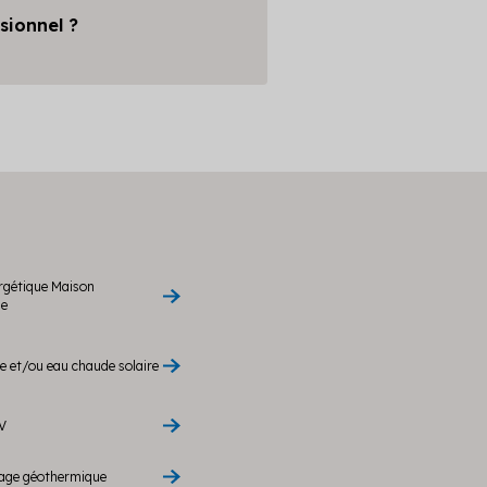
sionnel ?
rgétique Maison
le
 et/ou eau chaude solaire
V
rage géothermique