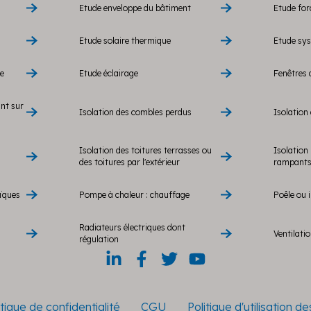
Etude enveloppe du bâtiment
Etude fo
Etude solaire thermique
Etude sy
re
Etude éclairage
Fenêtres 
ant sur
Isolation des combles perdus
Isolation 
Isolation des toitures terrasses ou
Isolation 
des toitures par l'extérieur
rampants 
ïques
Pompe à chaleur : chauffage
Poêle ou i
Radiateurs électriques dont
Ventilati
régulation
itique de confidentialité
CGU
Politique d'utilisation d