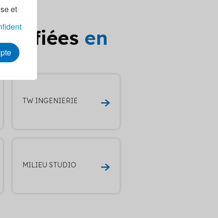
yse et
nfident
ualifiées
en
epte
YON
TW INGENIERIE
MILIEU STUDIO