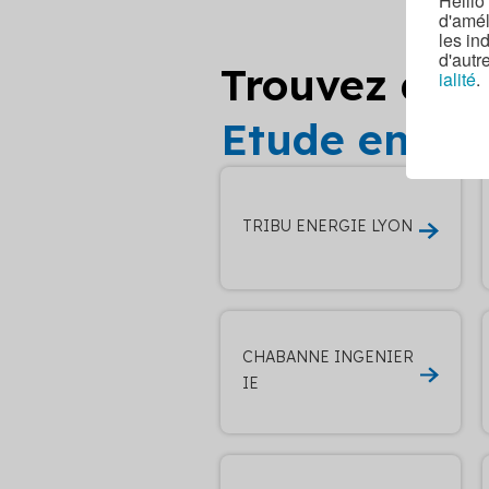
Hellio
d'amél
les in
d'autr
Trouvez d’au
ialité
.
Etude envel
TRIBU ENERGIE LYON
CHABANNE INGENIER
IE