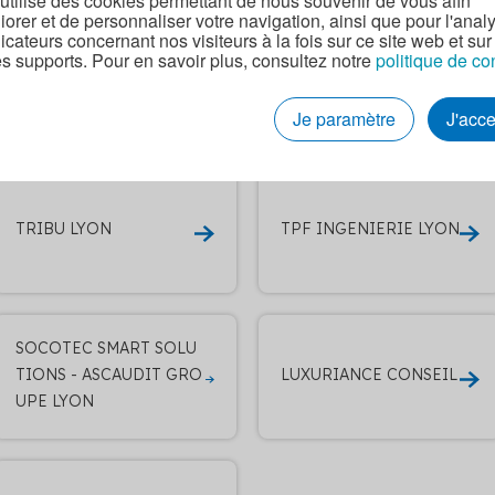
 utilise des cookies permettant de nous souvenir de vous afin
iorer et de personnaliser votre navigation, ainsi que pour l'anal
dicateurs concernant nos visiteurs à la fois sur ce site web et sur
es supports. Pour en savoir plus, consultez notre
politique de co
tres entreprises RGE q
Je paramètre
J'acc
oppe du bâtiment à L
TRIBU LYON
TPF INGENIERIE LYON
SOCOTEC SMART SOLU
TIONS - ASCAUDIT GRO
LUXURIANCE CONSEIL
UPE LYON