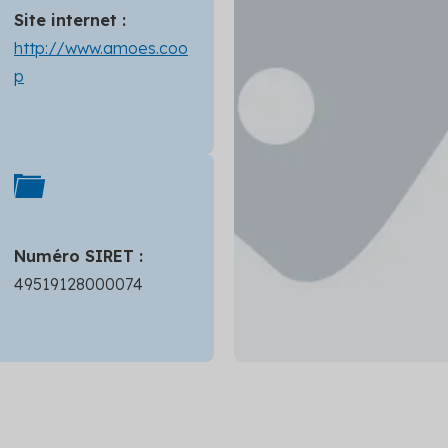
Site internet :
http://www.amoes.coo
p
Numéro SIRET :
49519128000074