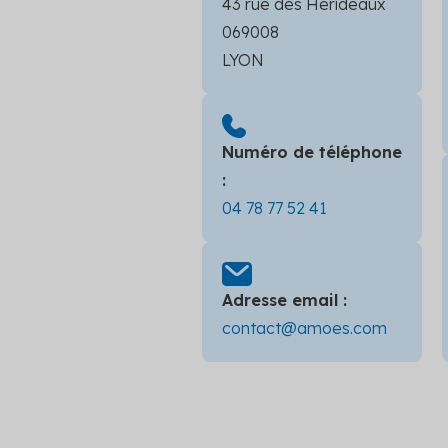
43 rue des Hérideaux
069008
LYON
Numéro de téléphone
:
04 78 77 52 41
Adresse email :
contact@amoes.com