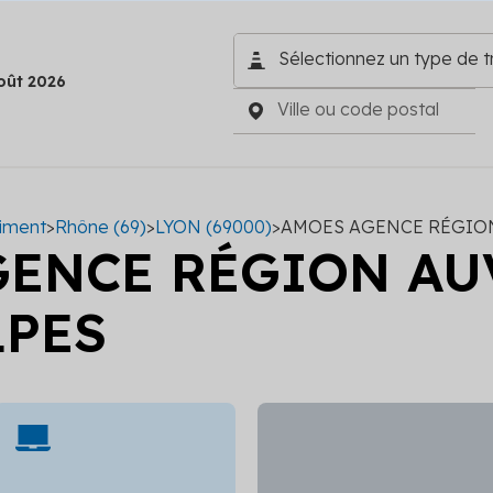
oût 2026
timent
>
Rhône (69)
>
LYON (69000)
>
AMOES AGENCE RÉGIO
GENCE RÉGION A
LPES