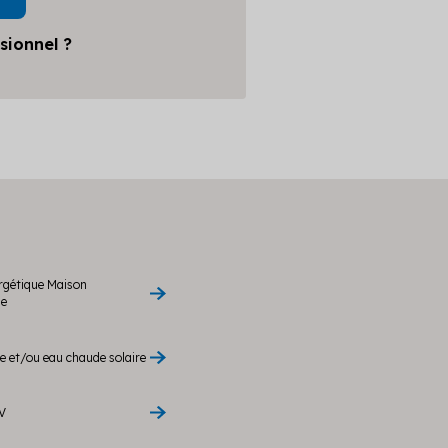
sionnel ?
rgétique Maison
le
 et/ou eau chaude solaire
V