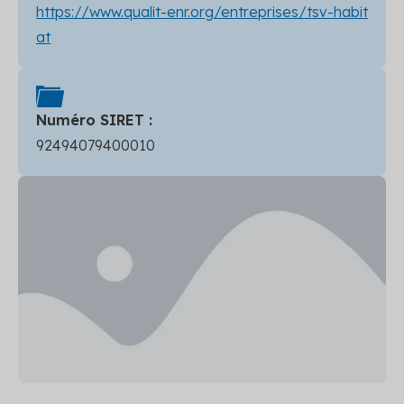
https://www.qualit-enr.org/entreprises/tsv-habit
at
Numéro SIRET :
92494079400010