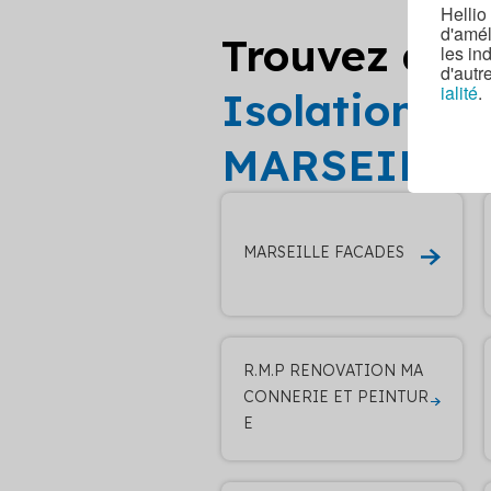
Hellio
d'amél
Trouvez d’au
les in
d'autr
ialité
.
Isolation de
MARSEILLE
MARSEILLE FACADES
R.M.P RENOVATION MA
CONNERIE ET PEINTUR
E