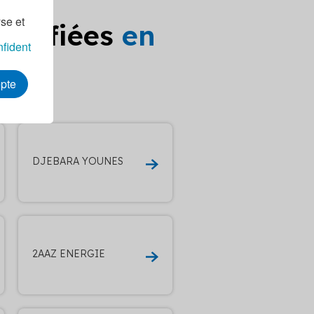
yse et
ualifiées
en
nfident
à
epte
DJEBARA YOUNES
2AAZ ENERGIE