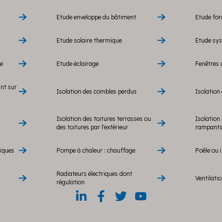
Etude enveloppe du bâtiment
Etude fo
Etude solaire thermique
Etude sy
re
Etude éclairage
Fenêtres 
ant sur
Isolation des combles perdus
Isolation 
Isolation des toitures terrasses ou
Isolation 
des toitures par l'extérieur
rampants 
ïques
Pompe à chaleur : chauffage
Poêle ou i
Radiateurs électriques dont
Ventilati
régulation