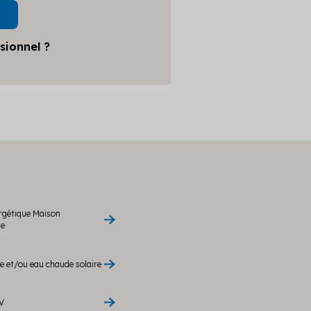
sionnel ?
rgétique Maison
le
 et/ou eau chaude solaire
V