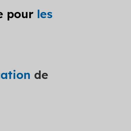
le pour
les
cation
de