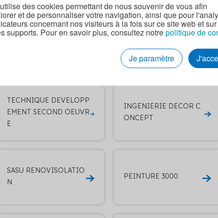
 utilise des cookies permettant de nous souvenir de vous afin
iorer et de personnaliser votre navigation, ainsi que pour l'anal
tres entreprises RGE q
dicateurs concernant nos visiteurs à la fois sur ce site web et sur
es supports. Pour en savoir plus, consultez notre
politique de co
s murs par l'extérieur 
Je paramètre
J'acc
TECHNIQUE DEVELOPP
INGENIERIE DECOR C
EMENT SECOND OEUVR
ONCEPT
E
SASU RENOVISOLATIO
PEINTURE 3000
N