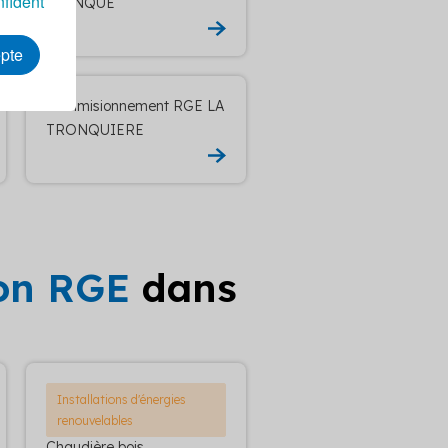
nfident
LBENQUE
epte
Commisionnement RGE LA
TRONQUIERE
ion RGE
dans
Installations d'énergies
renouvelables
Chaudière bois