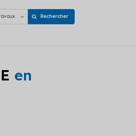
GE
en