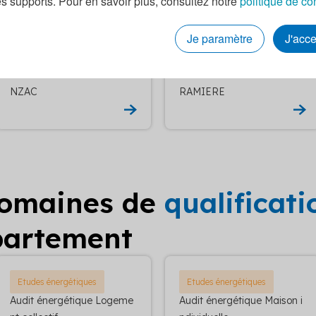
es supports. Pour en savoir plus, consultez notre
politique de co
BURGADE
CAPELLE MARIVAL
Je paramètre
J'acc
Commisionnement RGE LA
Commisionnement RGE LA
NZAC
RAMIERE
domaines de
qualificat
partement
Etudes énergétiques
Etudes énergétiques
Audit énergétique Logeme
Audit énergétique Maison i