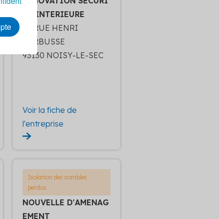
nfident
RENOVATION SECURI
TE INTERIEURE
epte
65 RUE HENRI
BARBUSSE
93130 NOISY-LE-SEC
Voir la fiche de
l'entreprise
Isolation des combles
perdus
NOUVELLE D'AMENAG
EMENT