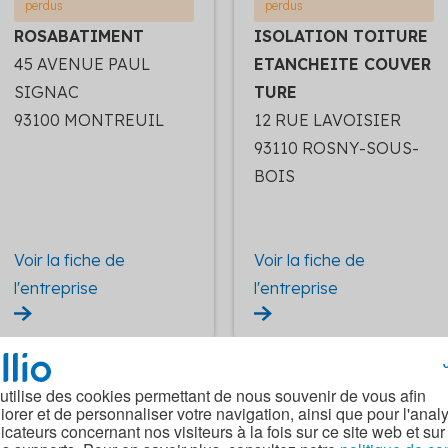
perdus
perdus
ROSABATIMENT
ISOLATION TOITURE
45 AVENUE PAUL
ETANCHEITE COUVER
SIGNAC
TURE
93100 MONTREUIL
12 RUE LAVOISIER
93110 ROSNY-SOUS-
BOIS
Voir la fiche de
Voir la fiche de
l'entreprise
l'entreprise
 utilise des cookies permettant de nous souvenir de vous afin
Isolation des combles
Isolation des combles
iorer et de personnaliser votre navigation, ainsi que pour l'anal
perdus
perdus
dicateurs concernant nos visiteurs à la fois sur ce site web et sur