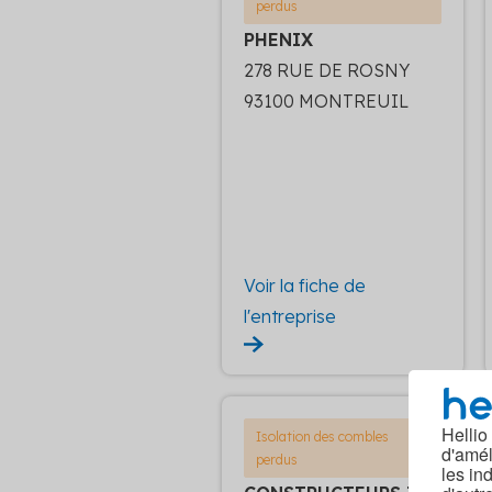
perdus
PHENIX
278 RUE DE ROSNY
93100 MONTREUIL
Voir la fiche de
l'entreprise
Hellio
Isolation des combles
d'amél
perdus
les in