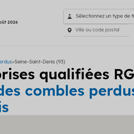
oût 2026
erdus
>
Seine-Saint-Denis (93)
prises qualifiées R
 des combles perdus
is