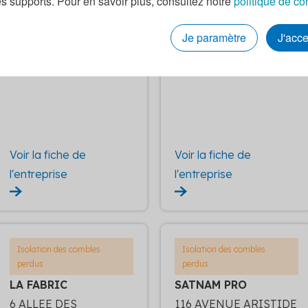
es supports. Pour en savoir plus, consultez notre
politique de co
ISOLTECH
CTBG ENERGY PERFO
75 RUE RATEAU
RMANCE
Je paramètre
J'acc
BATIMENT H3
72 RUE SAINT-DENIS
93120 LA COURNEUVE
93130 NOISY-LE-SEC
Voir la fiche de
Voir la fiche de
l'entreprise
l'entreprise
Isolation des combles
Isolation des combles
perdus
perdus
LA FABRIC
SATNAM PRO
6 ALLEE DES
116 AVENUE ARISTIDE