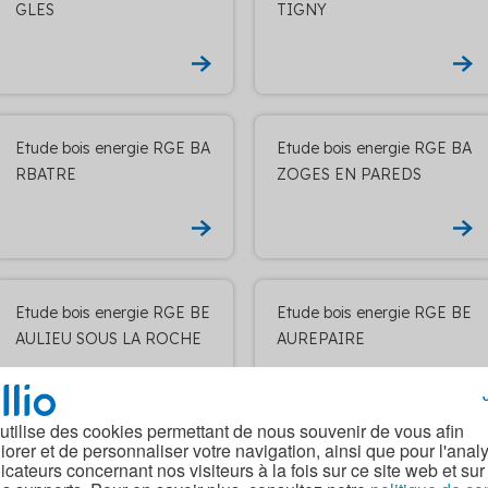
GLES
TIGNY
Etude bois energie RGE BA
Etude bois energie RGE BA
RBATRE
ZOGES EN PAREDS
Etude bois energie RGE BE
Etude bois energie RGE BE
AULIEU SOUS LA ROCHE
AUREPAIRE
 utilise des cookies permettant de nous souvenir de vous afin
iorer et de personnaliser votre navigation, ainsi que pour l'anal
dicateurs concernant nos visiteurs à la fois sur ce site web et sur
Etude bois energie RGE BE
Etude bois energie RGE B