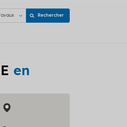
GE
en