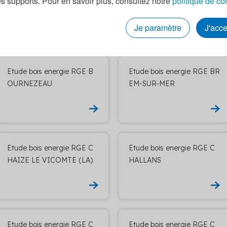
es supports. Pour en savoir plus, consultez notre
politique de co
NET
OIS-DE-CENE
Je paramètre
J'acc
Etude bois energie RGE B
Etude bois energie RGE BR
OURNEZEAU
EM-SUR-MER
Etude bois energie RGE C
Etude bois energie RGE C
HAIZE LE VICOMTE (LA)
HALLANS
Etude bois energie RGE C
Etude bois energie RGE C