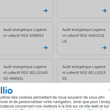
Audit energetique Logeme
Audit energetique Logeme
nt collectif RGE AMBRES
nt collectif RGE ANDOUQ
UE
Audit energetique Logeme
Audit energetique Logeme
nt collectif RGE BELLEGAR
nt collectif RGE BELLESER
DE-MARSAL
RE
 utilise des cookies permettant de nous souvenir de vous afin
iorer et de personnaliser votre navigation, ainsi que pour l'anal
Audit energetique Logeme
Audit energetique Logeme
dicateurs concernant nos visiteurs à la fois sur ce site web et sur
nt collectif RGE BOURNAZ
nt collectif RGE BRASSAC