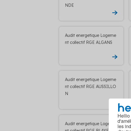
NDE
Audit energetique Logeme
nt collectif RGE ALGANS
Audit energetique Logeme
nt collectif RGE AUSSILLO
N
Hellio
d'amél
Audit energetique Logeme
les in
nt collectif RGE BLAYE-LE