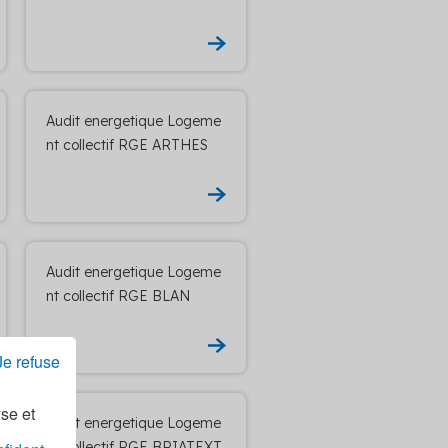
Audit energetique Logeme
nt collectif RGE ARTHES
Audit energetique Logeme
nt collectif RGE BLAN
Je refuse
yse et
Audit energetique Logeme
nt collectif RGE BRIATEXT