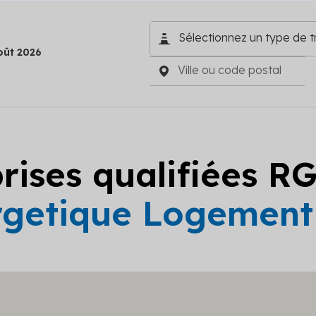
oût 2026
prises qualifiées R
getique Logement c