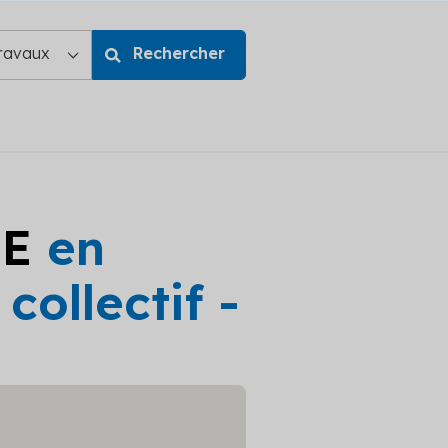
GE
en
ollectif -