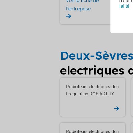
d'autr
Voir la fiche de
ialité
.
l'entreprise
Deux-Sèvre
electriques 
Radiateurs electriques don
t regulation RGE ADILLY
Radiateurs electriques don