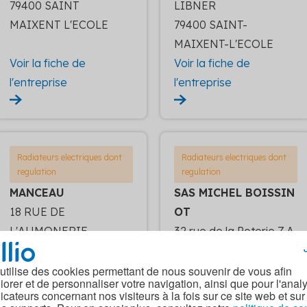
79400 SAINT
LIBNER
MAIXENT L'ECOLE
79400 SAINT-
MAIXENT-L'ECOLE
Voir la fiche de
Voir la fiche de
l'entreprise
l'entreprise
Radiateurs electriques dont
Radiateurs electriques dont
regulation
regulation
MANCEAU
SAS MICHEL BOISSIN
18 RUE DE
OT
L'AUMONERIE
32 rue de la Poterie Z.A
79600 AIRVAULT
La Poterie
79700 MAULEON
 utilise des cookies permettant de nous souvenir de vous afin
iorer et de personnaliser votre navigation, ainsi que pour l'anal
dicateurs concernant nos visiteurs à la fois sur ce site web et sur