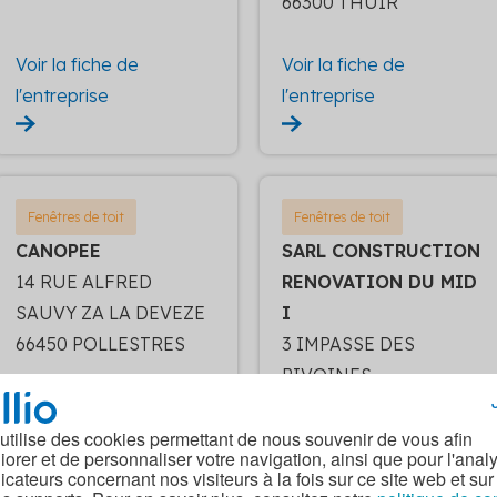
66300 THUIR
Voir la fiche de
Voir la fiche de
l'entreprise
l'entreprise
Fenêtres de toit
Fenêtres de toit
CANOPEE
SARL CONSTRUCTION
14 RUE ALFRED
RENOVATION DU MID
SAUVY ZA LA DEVEZE
I
66450 POLLESTRES
3 IMPASSE DES
PIVOINES
66480 MAUREILLAS
LAS ILLAS
 utilise des cookies permettant de nous souvenir de vous afin
iorer et de personnaliser votre navigation, ainsi que pour l'anal
Voir la fiche de
Voir la fiche de
dicateurs concernant nos visiteurs à la fois sur ce site web et sur