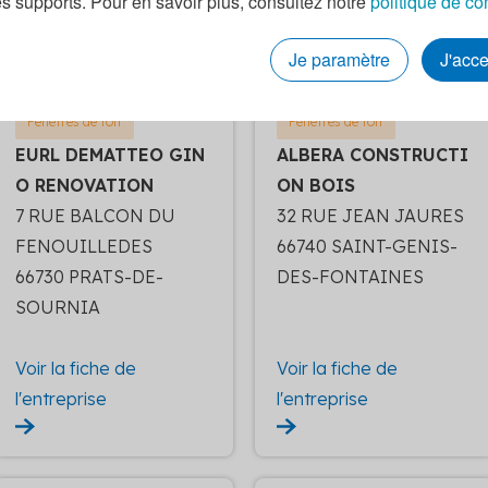
es supports. Pour en savoir plus, consultez notre
politique de co
l'entreprise
l'entreprise
Je paramètre
J'acc
Fenêtres de toit
Fenêtres de toit
EURL DEMATTEO GIN
ALBERA CONSTRUCTI
O RENOVATION
ON BOIS
7 RUE BALCON DU
32 RUE JEAN JAURES
FENOUILLEDES
66740 SAINT-GENIS-
66730 PRATS-DE-
DES-FONTAINES
SOURNIA
Voir la fiche de
Voir la fiche de
l'entreprise
l'entreprise