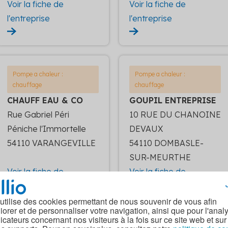
Voir la fiche de
Voir la fiche de
l'entreprise
l'entreprise
Pompe a chaleur :
Pompe a chaleur :
chauffage
chauffage
CHAUFF EAU & CO
GOUPIL ENTREPRISE
Rue Gabriel Péri
10 RUE DU CHANOINE
Péniche l'Immortelle
DEVAUX
54110 VARANGEVILLE
54110 DOMBASLE-
SUR-MEURTHE
Voir la fiche de
Voir la fiche de
l'entreprise
l'entreprise
 utilise des cookies permettant de nous souvenir de vous afin
iorer et de personnaliser votre navigation, ainsi que pour l'anal
dicateurs concernant nos visiteurs à la fois sur ce site web et sur