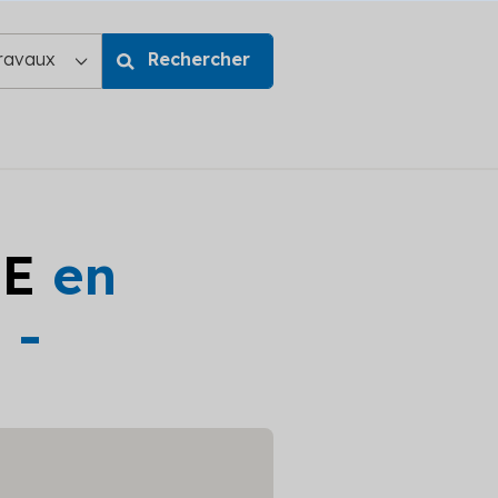
GE
en
 -