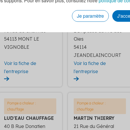
es supports. Pour en savoir plus, consultez notre
politique de co
Pompe a chaleur :
Pompe a chaleur :
chauffage
chauffage
Je paramètre
J'acc
KOKOT JULIEN
SARL SMC
70 rue de Charmes
2 Impasse du Pré des
54113 MONT LE
Oies
VIGNOBLE
54114
JEANDELAINCOURT
Voir la fiche de
Voir la fiche de
l'entreprise
l'entreprise
Pompe a chaleur :
Pompe a chaleur :
chauffage
chauffage
LUD'EAU CHAUFFAGE
MARTIN THIERRY
40 B Rue Donatien
21 Rue du Général