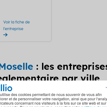
Voir la fiche de
l'entreprise
Moselle
: les entrepris
glementaire par ville
Etude thermique reglemen
Etude thermique reglemen
 utilise des cookies permettant de nous souvenir de vous afin
taire RGE ALLAIN
taire RGE ALLAMONT
iorer et de personnaliser votre navigation, ainsi que pour l'anal
dicateurs concernant nos visiteurs à la fois sur ce site web et sur