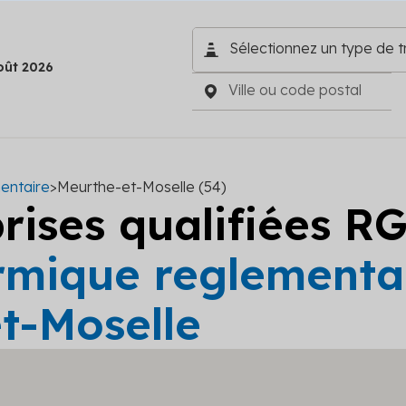
oût 2026
entaire
>
Meurthe-et-Moselle (54)
prises qualifiées R
rmique reglementai
t-Moselle