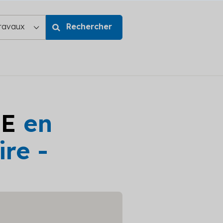
GE
en
re -