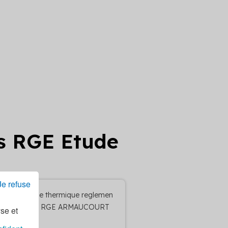
es RGE Etude
Je refuse
Etude thermique reglemen
taire RGE ARMAUCOURT
yse et