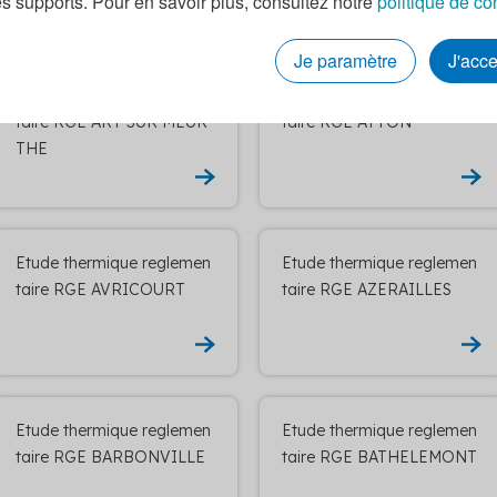
es supports. Pour en savoir plus, consultez notre
politique de co
Je paramètre
J'acc
Etude thermique reglemen
Etude thermique reglemen
taire RGE ART SUR MEUR
taire RGE ATTON
THE
Etude thermique reglemen
Etude thermique reglemen
taire RGE AVRICOURT
taire RGE AZERAILLES
Etude thermique reglemen
Etude thermique reglemen
taire RGE BARBONVILLE
taire RGE BATHELEMONT