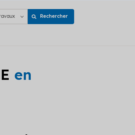
GE
en