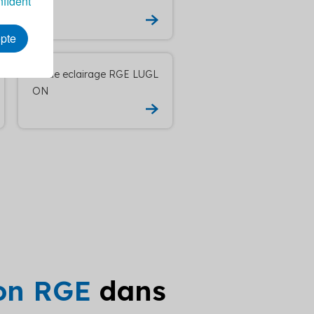
nfident
N
epte
Etude eclairage RGE LUGL
ON
ion RGE
dans