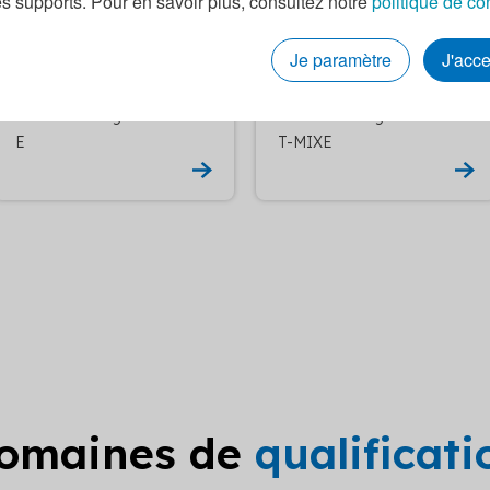
es supports. Pour en savoir plus, consultez notre
politique de co
ORIEUSE
EY
Je paramètre
J'acc
Etude eclairage RGE LINX
Etude eclairage RGE LIT-E
E
T-MIXE
domaines de
qualificat