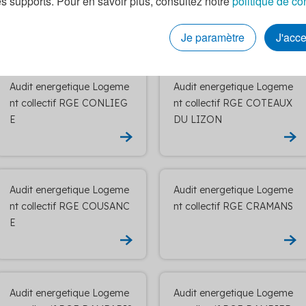
es supports. Pour en savoir plus, consultez notre
politique de co
Y
Je paramètre
J'acc
Audit energetique Logeme
Audit energetique Logeme
nt collectif RGE CONLIEG
nt collectif RGE COTEAUX
E
DU LIZON
Audit energetique Logeme
Audit energetique Logeme
nt collectif RGE COUSANC
nt collectif RGE CRAMANS
E
Audit energetique Logeme
Audit energetique Logeme