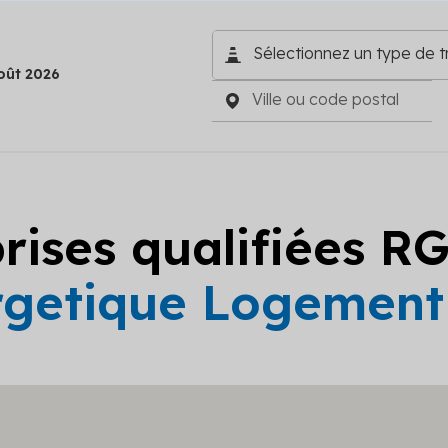
oût 2026
prises qualifiées R
getique Logement c