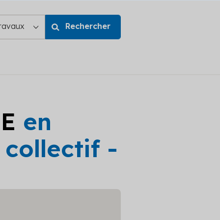
GE
en
ollectif -