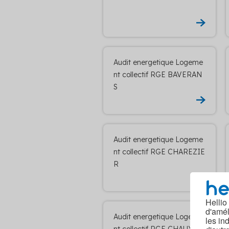
Audit energetique Logeme
nt collectif RGE BAVERAN
S
Audit energetique Logeme
nt collectif RGE CHAREZIE
R
Hellio
d'amél
Audit energetique Logeme
les in
nt collectif RGE CHAUX DE