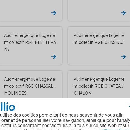
Audit energetique Logeme
Audit energetique Logeme
nt collectif RGE BLETTERA
nt collectif RGE CENSEAU
NS
Audit energetique Logeme
Audit energetique Logeme
nt collectif RGE CHASSAL-
nt collectif RGE CHATEAU
MOLINGES
CHALON
 utilise des cookies permettant de nous souvenir de vous afin
iorer et de personnaliser votre navigation, ainsi que pour l'anal
Audit energetique Logeme
Audit energetique Logeme
dicateurs concernant nos visiteurs à la fois sur ce site web et sur
nt collectif RGE CHEVIGN
nt collectif RGE CHOISEY