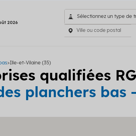
oût 2026
 bas
>
Ille-et-Vilaine (35)
prises qualifiées R
des planchers bas -