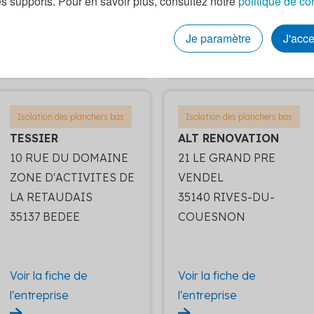
es supports. Pour en savoir plus, consultez notre
politique de co
Voir la fiche de
Voir la fiche de
Je paramètre
J'acc
l'entreprise
l'entreprise
Isolation des planchers bas
Isolation des planchers bas
TESSIER
ALT RENOVATION
10 RUE DU DOMAINE
21 LE GRAND PRE
ZONE D'ACTIVITES DE
VENDEL
LA RETAUDAIS
35140 RIVES-DU-
35137 BEDEE
COUESNON
Voir la fiche de
Voir la fiche de
l'entreprise
l'entreprise