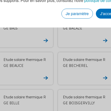
es supports. Pour en savoir plus, consultez notre
politique de co
Je paramètre
J'acc
Etude solaire thermique R
Etude solaire thermique R
GE BAIS
GE BALAZE
Etude solaire thermique R
Etude solaire thermique R
GE BEAUCE
GE BECHEREL
Etude solaire thermique R
Etude solaire thermique R
GE BILLE
GE BOISGERVILLY