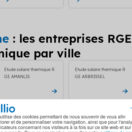
ne
: les entreprises RG
mique par ville
Etude solaire thermique R
Etude solaire thermique R
GE AMANLIS
GE ARBRISSEL
Etude solaire thermique R
Etude solaire thermique R
 utilise des cookies permettant de nous souvenir de vous afin
GE BAGUER-MORVAN
GE BAGUER-PICAN
iorer et de personnaliser votre navigation, ainsi que pour l'anal
dicateurs concernant nos visiteurs à la fois sur ce site web et sur