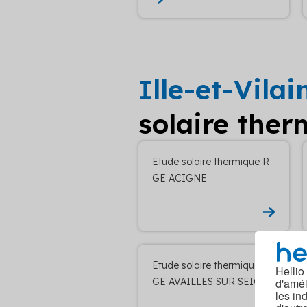
Ille-et-Vilai
solaire ther
Etude solaire thermique R
GE ACIGNE
Etude solaire thermique R
Hellio
GE AVAILLES SUR SEICHE
d'amél
les in