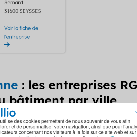
Semard
31600 SEYSSES
Voir la fiche de
l'entreprise
nne
: les entreprises R
 bâtiment par ville
Etude enveloppe du bâtim
Etude enveloppe du bâtim
 utilise des cookies permettant de nous souvenir de vous afin
ent RGE AIGNES
ent RGE ALAN
iorer et de personnaliser votre navigation, ainsi que pour l'anal
dicateurs concernant nos visiteurs à la fois sur ce site web et sur