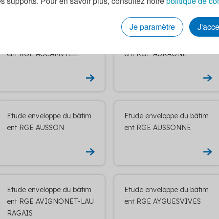
es supports. Pour en savoir plus, consultez notre
politique de co
Je paramètre
J'acc
Etude enveloppe du bâtim
Etude enveloppe du bâtim
ent RGE AUCAMVILLE
ent RGE AURAGNE
Etude enveloppe du bâtim
Etude enveloppe du bâtim
ent RGE AUSSON
ent RGE AUSSONNE
Etude enveloppe du bâtim
Etude enveloppe du bâtim
ent RGE AVIGNONET-LAU
ent RGE AYGUESVIVES
RAGAIS