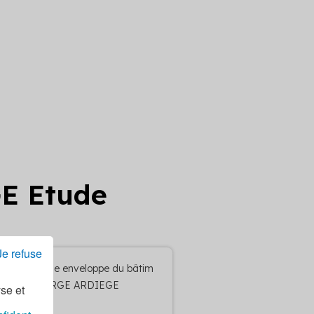
GE Etude
Je refuse
Etude enveloppe du bâtim
ent RGE ARDIEGE
yse et