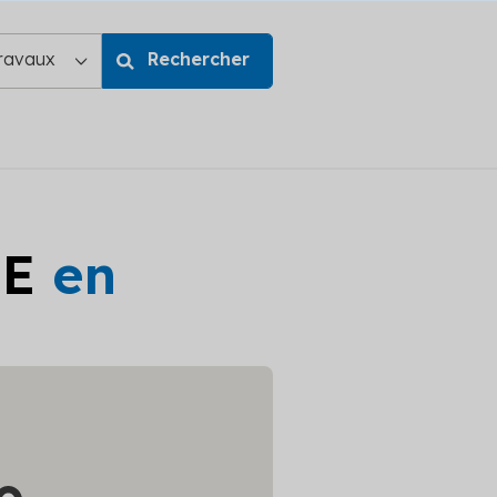
GE
en