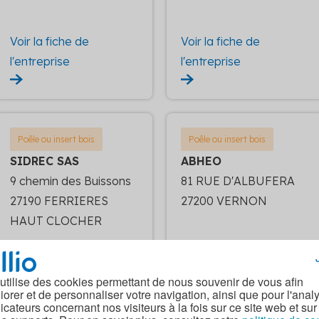
Voir la fiche de
Voir la fiche de
l'entreprise
l'entreprise
Poêle ou insert bois
Poêle ou insert bois
SIDREC SAS
ABHEO
9 chemin des Buissons
81 RUE D'ALBUFERA
27190 FERRIERES
27200 VERNON
HAUT CLOCHER
 utilise des cookies permettant de nous souvenir de vous afin
iorer et de personnaliser votre navigation, ainsi que pour l'anal
Voir la fiche de
Voir la fiche de
dicateurs concernant nos visiteurs à la fois sur ce site web et sur