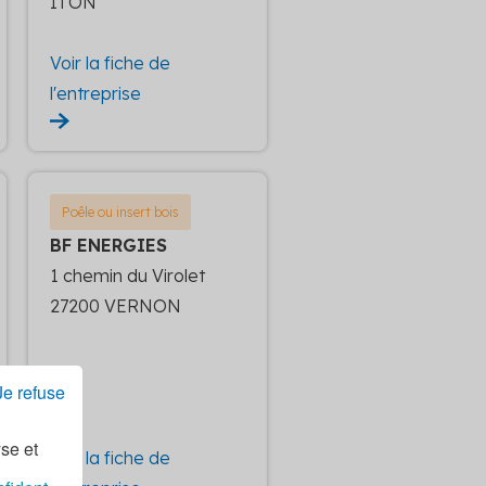
ITON
Voir la fiche de
l'entreprise
Poêle ou insert bois
BF ENERGIES
1 chemin du Virolet
27200 VERNON
Je refuse
yse et
Voir la fiche de