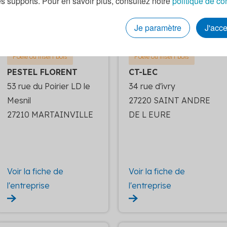
es supports. Pour en savoir plus, consultez notre
politique de co
l'entreprise
l'entreprise
Je paramètre
J'acc
Poêle ou insert bois
Poêle ou insert bois
PESTEL FLORENT
CT-LEC
53 rue du Poirier LD le
34 rue d'ivry
Mesnil
27220 SAINT ANDRE
27210 MARTAINVILLE
DE L EURE
Voir la fiche de
Voir la fiche de
l'entreprise
l'entreprise