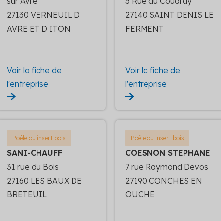
sur Avre
3 Rue du Coudray
27130 VERNEUIL D
27140 SAINT DENIS LE
AVRE ET D ITON
FERMENT
Voir la fiche de
Voir la fiche de
l'entreprise
l'entreprise
Poêle ou insert bois
Poêle ou insert bois
SANI-CHAUFF
COESNON STEPHANE
31 rue du Bois
7 rue Raymond Devos
27160 LES BAUX DE
27190 CONCHES EN
BRETEUIL
OUCHE