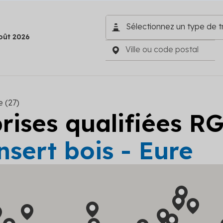
oût 2026
e (27)
prises qualifiées R
nsert bois - Eure