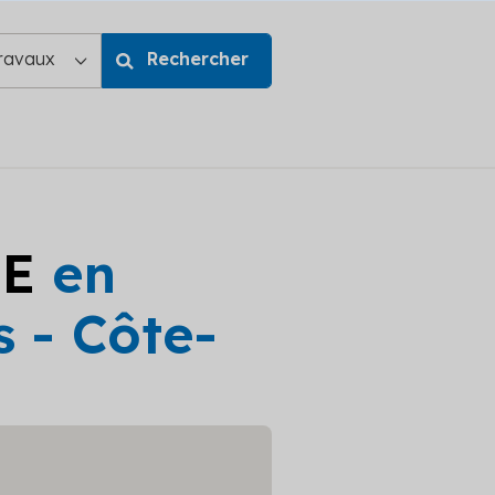
GE
en
 - Côte-