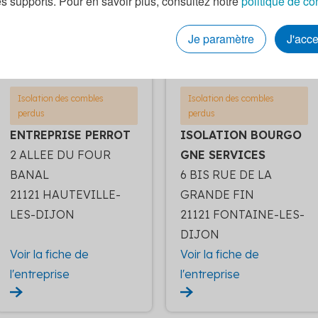
es supports. Pour en savoir plus, consultez notre
politique de co
Voir la fiche de
Voir la fiche de
l'entreprise
l'entreprise
Je paramètre
J'acc
Isolation des combles
Isolation des combles
perdus
perdus
ENTREPRISE PERROT
ISOLATION BOURGO
2 ALLEE DU FOUR
GNE SERVICES
BANAL
6 BIS RUE DE LA
21121 HAUTEVILLE-
GRANDE FIN
LES-DIJON
21121 FONTAINE-LES-
DIJON
Voir la fiche de
Voir la fiche de
l'entreprise
l'entreprise