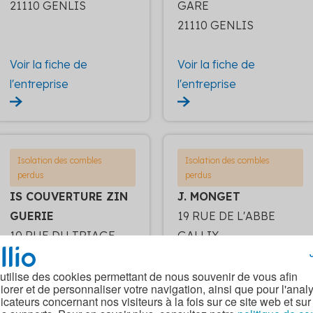
21110 GENLIS
GARE
21110 GENLIS
Voir la fiche de
Voir la fiche de
l'entreprise
l'entreprise
Isolation des combles
Isolation des combles
perdus
perdus
IS COUVERTURE ZIN
J. MONGET
GUERIE
19 RUE DE L'ABBE
10 RUE DU TRIAGE
GALLIX
21120 IS-SUR-TILLE
21120 GEMEAUX
 utilise des cookies permettant de nous souvenir de vous afin
iorer et de personnaliser votre navigation, ainsi que pour l'anal
dicateurs concernant nos visiteurs à la fois sur ce site web et sur