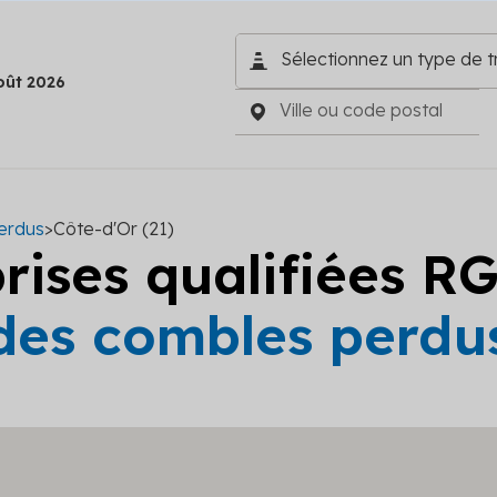
oût 2026
erdus
>
Côte-d'Or (21)
prises qualifiées R
 des combles perdus