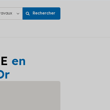
GE
en
Or