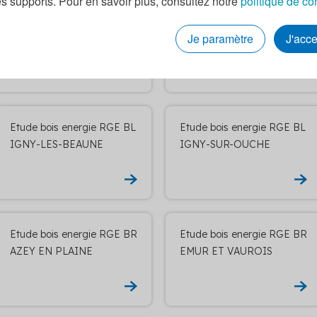
es supports. Pour en savoir plus, consultez notre
politique de co
Etude bois energie RGE BE
Etude bois energie RGE BE
Je paramètre
J'acc
URIZOT
VY
Etude bois energie RGE BL
Etude bois energie RGE BL
IGNY-LES-BEAUNE
IGNY-SUR-OUCHE
Etude bois energie RGE BR
Etude bois energie RGE BR
AZEY EN PLAINE
EMUR ET VAUROIS