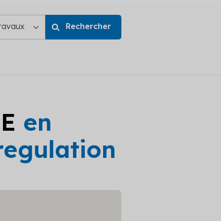
GE
en
regulation