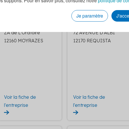
es supports. Pour en savoir plus, consultez notre
politique de co
Radiateurs electriques dont
Radiateurs electriques dont
Je paramètre
J'acc
regulation
regulation
SARL ATSF
BILLY REQUISTA
ZA de L'Oratoire
72 AVENUE D'ALBI
12160 MOYRAZES
12170 REQUISTA
Voir la fiche de
Voir la fiche de
l'entreprise
l'entreprise