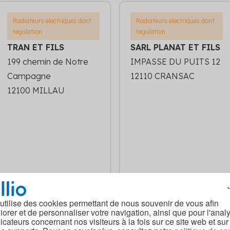
Radiateurs electriques dont
Radiateurs electriques dont
regulation
regulation
TRAN ET FILS
SARL PLANAT ET FILS
199 chemin de Notre
IMPASSE DU PUITS 12
Campagne
12110 CRANSAC
12100 MILLAU
Voir la fiche de
Voir la fiche de
l'entreprise
l'entreprise
 utilise des cookies permettant de nous souvenir de vous afin
iorer et de personnaliser votre navigation, ainsi que pour l'anal
dicateurs concernant nos visiteurs à la fois sur ce site web et sur