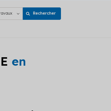
GE
en