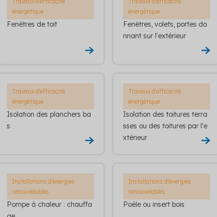
Travaux d'efficacité
Travaux d'efficacité
énergétique
énergétique
Fenêtres de toit
Fenêtres, volets, portes do
nnant sur l'extérieur
Travaux d'efficacité
Travaux d'efficacité
énergétique
énergétique
Isolation des planchers ba
Isolation des toitures terra
s
sses ou des toitures par l'e
xtérieur
Installations d'énergies
Installations d'énergies
renouvelables
renouvelables
Pompe à chaleur : chauffa
Poêle ou insert bois
ge