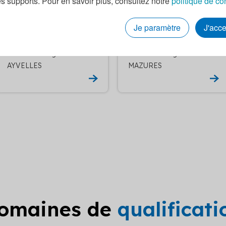
es supports. Pour en savoir plus, consultez notre
politique de co
NOIS-SUR-VENCE
HESNE
Je paramètre
J'acc
Etude eclairage RGE LES
Etude eclairage RGE LES
AYVELLES
MAZURES
domaines de
qualificat