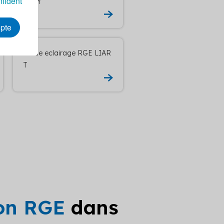
nfident
RETY
epte
Etude eclairage RGE LIAR
T
ion RGE
dans